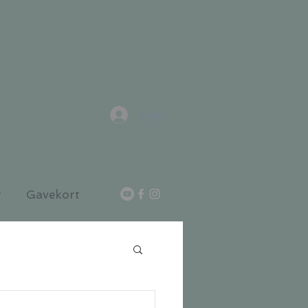
Logg inn
r
Gavekort