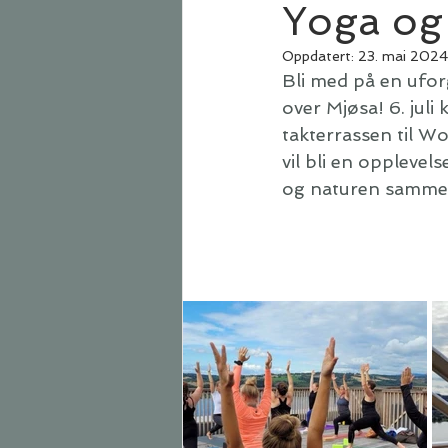
Yoga og
Oppdatert:
23. mai 2024
Bli med ​​på en uf
over Mjøsa! 6. juli
takterrassen til Wo
vil bli en opplevels
og naturen samme