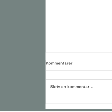
Kommentarer
Skriv en kommentar …
Rom for yoga - rom for
deg