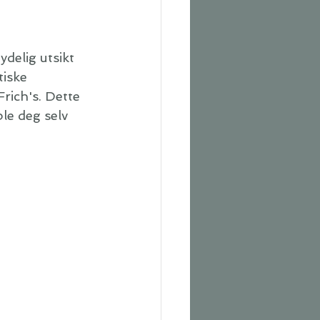
delig utsikt 
tiske 
rich's. Dette 
ble deg selv 