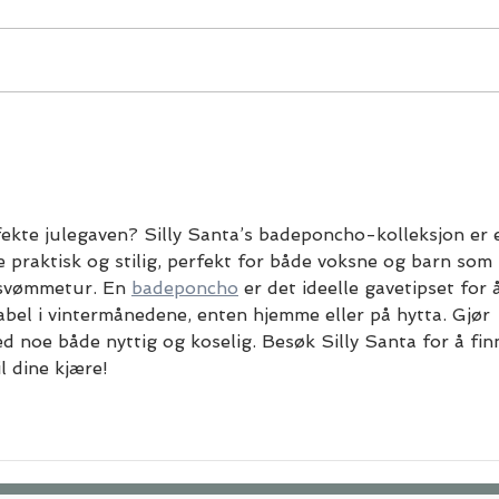
En reise på hendene
Wor
Sela
fekte julegaven? Silly Santa’s badeponcho-kolleksjon er 
e praktisk og stilig, perfekt for både voksne og barn som 
 svømmetur. En 
badeponcho
 er det ideelle gavetipset for 
bel i vintermånedene, enten hjemme eller på hytta. Gjør 
ed noe både nyttig og koselig. Besøk Silly Santa for å fin
l dine kjære!