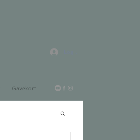
Logg inn
r
Gavekort