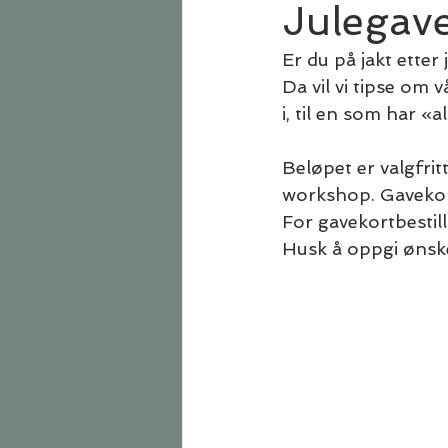
Julegave
Er du på jakt etter 
Da vil vi tipse om 
i, til en som har «
Beløpet er valgfrit
workshop. Gavekort
For gavekortbestill
Husk å oppgi ønske