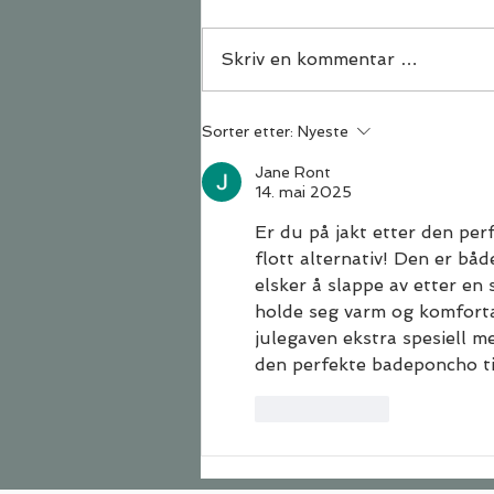
Skriv en kommentar …
Rom for yoga - rom for
Sorter etter:
Nyeste
deg
Jane Ront
14. mai 2025
Er du på jakt etter den per
flott alternativ! Den er båd
elsker å slappe av etter en
holde seg varm og komforta
julegaven ekstra spesiell m
den perfekte badeponcho ti
Lik
Svar