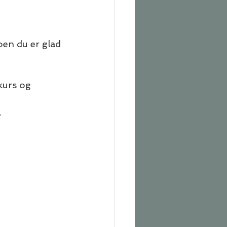
oen du er glad 
kurs og 
.